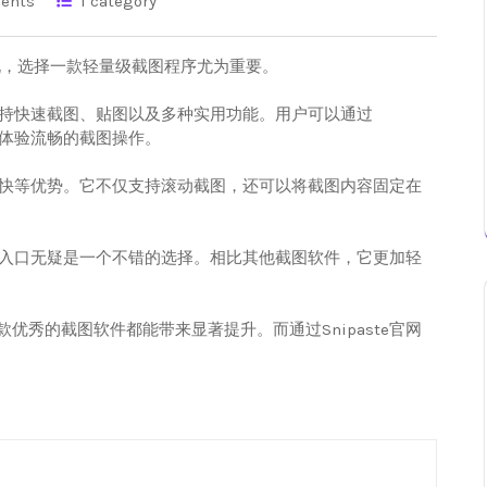
ents
1 category
，选择一款轻量级截图程序尤为重要。
，支持快速截图、贴图以及多种实用功能。用户可以通过
即可体验流畅的截图操作。
速度快等优势。它不仅支持滚动截图，还可以将截图内容固定在
官网入口无疑是一个不错的选择。相比其他截图软件，它更加轻
秀的截图软件都能带来显著提升。而通过Snipaste官网