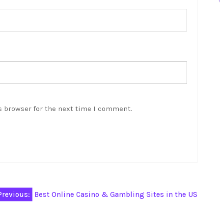
s browser for the next time I comment.
Previous:
Best Online Casino & Gambling Sites in the US