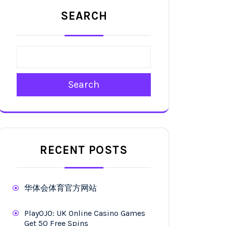
SEARCH
Search
RECENT POSTS
华体会体育官方网站
PlayOJO: UK Online Casino Games
Get 50 Free Spins