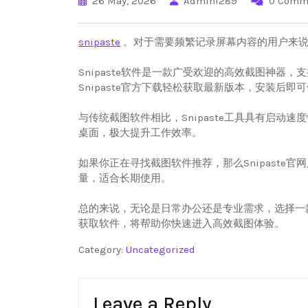
26 May, 2026
Admin1289
0 Comm
snipaste
。对于需要频繁记录屏幕内容的用户来说
Snipaste软件是一款广受欢迎的高效截图神器
Snipaste官方下载轻松获取最新版本，安装后
与传统截图软件相比，Snipaste工具具有启动
桌面，极大提升工作效率。
如果你正在寻找截图软件推荐，那么Snipaste
量，适合长期使用。
总的来说，无论是日常办公还是专业需求，选择一款优
获取软件，将帮助你快速进入高效截图体验。
Category:
Uncategorized
Leave a Reply